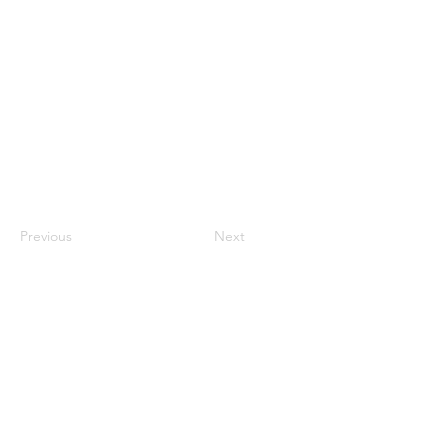
Previous
Next
Zentrale:
c/o Bio-Security
Siemensstraße 42
59199 Bönen
info@bioindustry.de
Ansprechpartnerin: