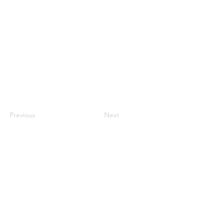
Previous
Next
Zentrale:
c/o Bio-Security
Siemensstraße 42
59199 Bönen
info@bioindustry.de
Ansprechpartnerin: