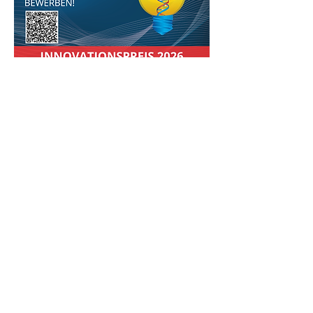
Ansprechpartner Innovationspreis 2026:
BioLAGO e.V. -das Gesundheitsnetzwerk
Eva Botzenhart: 
Mail: 
eva.botzenhart@biolago.org
Tel: +49 7531 – 71409 13
InfectoGnostics Forschungscampus Jena 
e.V.
Dr. Jens Hellwage
Mail: 
jens.hellwage@infectognostics.de