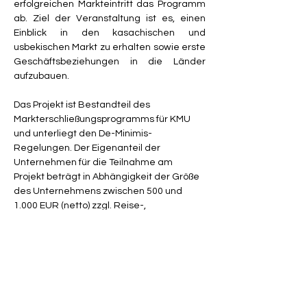
erfolgreichen Markteintritt das Programm 
ab. Ziel der Veranstaltung ist es, einen 
Einblick in den kasachischen und 
usbekischen Markt zu erhalten sowie erste 
Geschäftsbeziehungen in die Länder 
aufzubauen.
Das Projekt ist Bestandteil des 
Markterschließungsprogramms für KMU 
und unterliegt den De-Minimis-
Regelungen. Der Eigenanteil der 
Unternehmen für die Teilnahme am 
Projekt beträgt in Abhängigkeit der Größe 
des Unternehmens zwischen 500 und 
1.000 EUR (netto) zzgl. Reise-, 
Unterbringungs- und Verpflegungskosten.
Weitere Informationen finden Sie auf der 
Website von DREBERIS unter folgendem 
Link:
https://www.dreberis.com/de/news/neu-
geschaeftsanbahnungsreise-